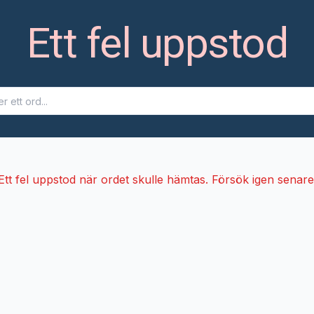
Ett fel uppstod
Ett fel uppstod när ordet skulle hämtas. Försök igen senare