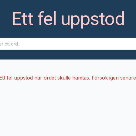
Ett fel uppstod
Ett fel uppstod när ordet skulle hämtas. Försök igen senare