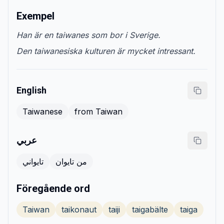
Exempel
Han är en taiwanes som bor i Sverige.
Den taiwanesiska kulturen är mycket intressant.
English
Taiwanese
from Taiwan
عربي
من تايوان
تايواني
Föregående ord
Taiwan
taikonaut
taiji
taigabälte
taiga