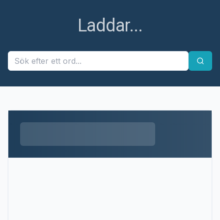
Ett fel uppstod
Ett fel uppstod när ordet skulle hämtas. Försök igen
senare.