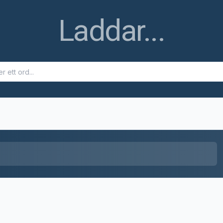
Ett fel uppstod
Ett fel uppstod när ordet skulle hämtas. Försök igen senare