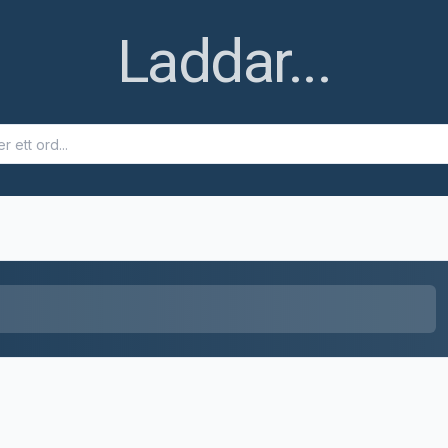
Ett fel uppstod
Ett fel uppstod när ordet skulle hämtas. Försök igen senare