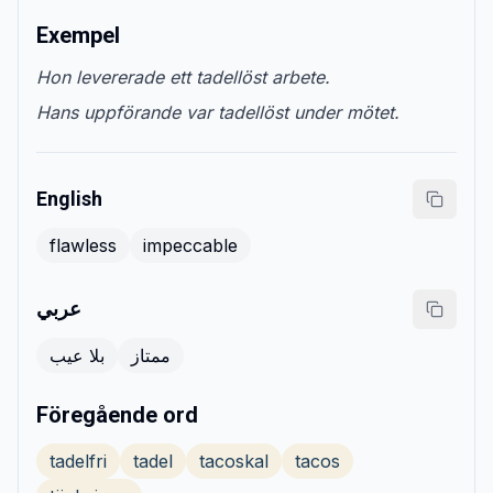
Exempel
Hon levererade ett tadellöst arbete.
Hans uppförande var tadellöst under mötet.
English
flawless
impeccable
عربي
ممتاز
بلا عيب
Föregående ord
tadelfri
tadel
tacoskal
tacos