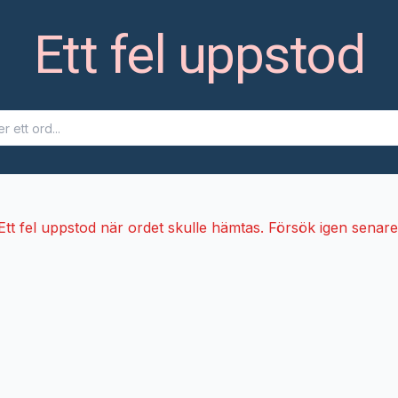
Ett fel uppstod
Ett fel uppstod när ordet skulle hämtas. Försök igen senare