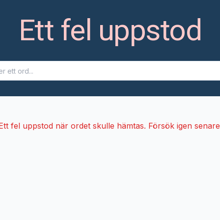
Ett fel uppstod
Ett fel uppstod när ordet skulle hämtas. Försök igen senare