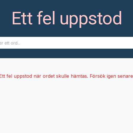
Ett fel uppstod
Ett fel uppstod när ordet skulle hämtas. Försök igen senare