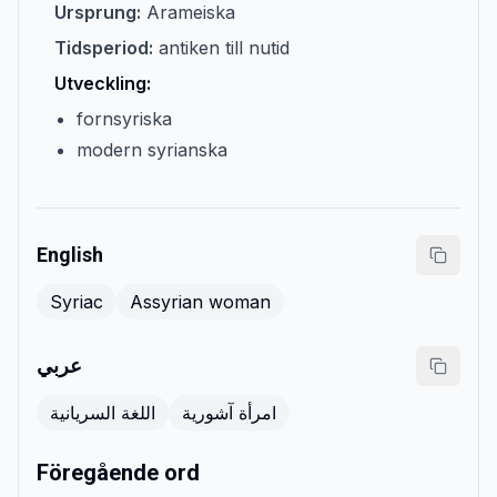
Ursprung:
Arameiska
Tidsperiod:
antiken till nutid
Utveckling:
fornsyriska
modern syrianska
English
Syriac
Assyrian woman
عربي
امرأة آشورية
اللغة السريانية
Föregående ord