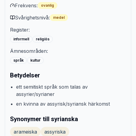
Frekvens:
ovanlig
Svårighetsnivå:
medel
Register:
informell
religiös
Ämnesområden:
språk
kultur
Betydelser
ett semitiskt språk som talas av
assyrier/syrianer
en kvinna av assyrisk/syriansk härkomst
Synonymer till syrianska
arameiska
assyriska