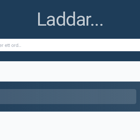
Ett fel uppstod
Ett fel uppstod när ordet skulle hämtas. Försök igen senare