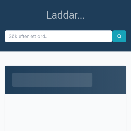
Ett fel uppstod
Ett fel uppstod när ordet skulle hämtas. Försök igen
senare.