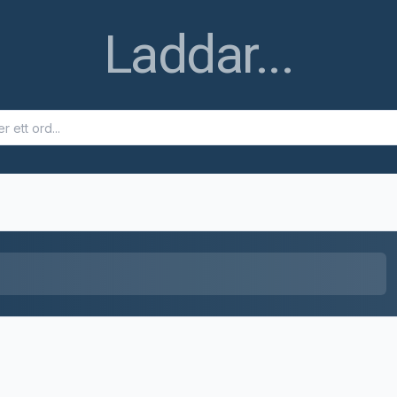
Ett fel uppstod
Ett fel uppstod när ordet skulle hämtas. Försök igen senare