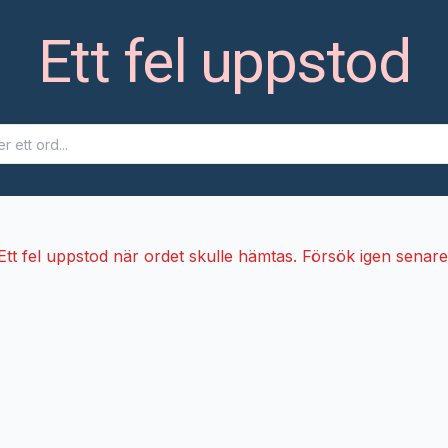
Ett fel uppstod
Ett fel uppstod när ordet skulle hämtas. Försök igen senare