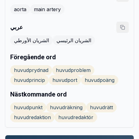
aorta
main artery
عربي
الشريان الرئيسي
الشريان الأورطي
Föregående ord
huvudprydnad
huvudproblem
huvudprincip
huvudport
huvudpoäng
Nästkommande ord
huvudpunkt
huvudräkning
huvudrätt
huvudredaktion
huvudredaktör