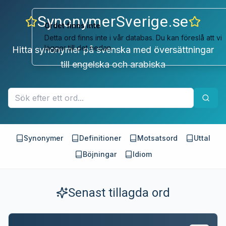
SynonymerSverige.se
Hitta synonymer på svenska med översättningar
till engelska och arabiska
Synonymer
Definitioner
Motsatsord
Uttal
Böjningar
Idiom
Senast tillagda ord