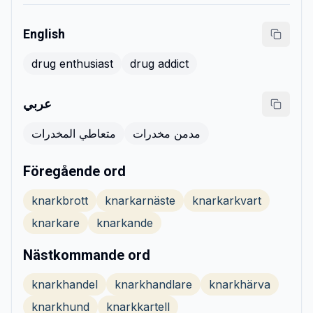
English
drug enthusiast
drug addict
عربي
مدمن مخدرات
متعاطي المخدرات
Föregående ord
knarkbrott
knarkarnäste
knarkarkvart
knarkare
knarkande
Nästkommande ord
knarkhandel
knarkhandlare
knarkhärva
knarkhund
knarkkartell