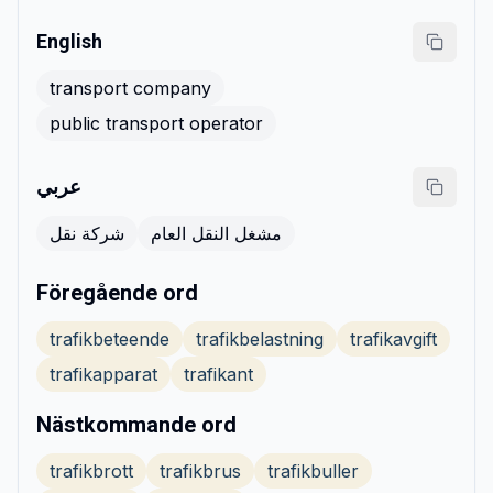
English
transport company
public transport operator
عربي
مشغل النقل العام
شركة نقل
Föregående ord
trafikbeteende
trafikbelastning
trafikavgift
trafikapparat
trafikant
Nästkommande ord
trafikbrott
trafikbrus
trafikbuller