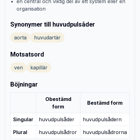
en central och viktig del av ett system eller en
organisation
Synonymer till huvudpulsåder
aorta
huvudartär
Motsatsord
ven
kapillär
Böjningar
Obestämd
Bestämd form
form
Singular
huvudpulsåder
huvudpulsådern
Plural
huvudpulsådror
huvudpulsådrorna