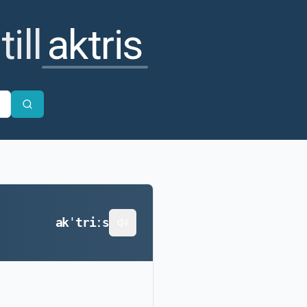
ill
aktris
akˈtriːs