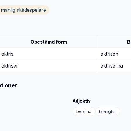
manlig skådespelare
Obestämd form
B
aktris
aktrisen
aktriser
aktriserna
tioner
Adjektiv
berömd
talangfull