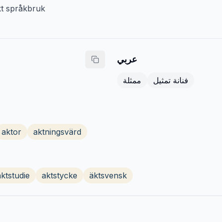
kt språkbruk
عربي
فنانة تمثيل
ممثلة
aktor
aktningsvärd
aktstudie
aktstycke
äktsvensk