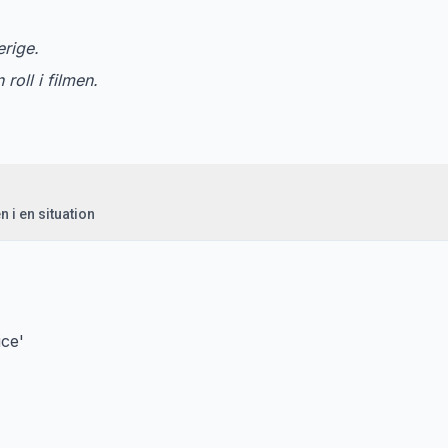
erige.
 roll i filmen.
n i en situation
ice'