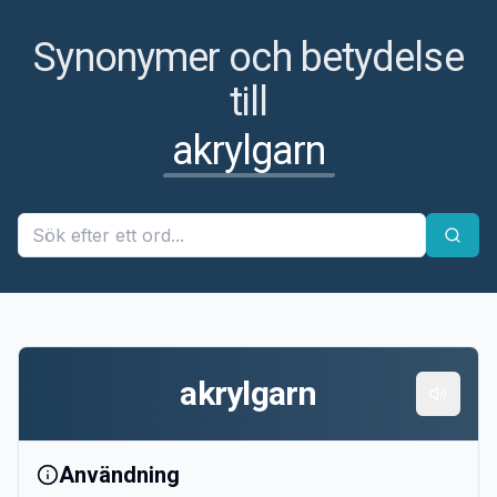
Synonymer och betydelse
till
akrylgarn
akrylgarn
Användning