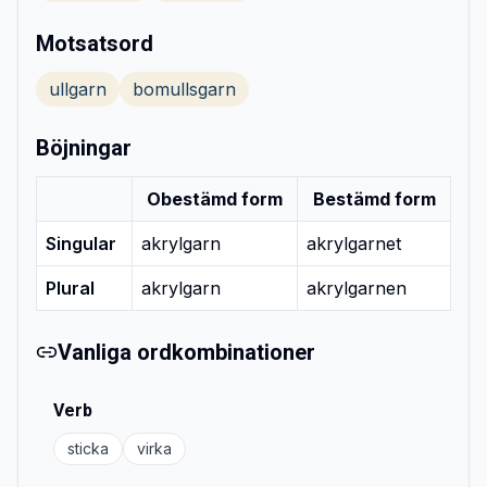
Motsatsord
ullgarn
bomullsgarn
Böjningar
Obestämd form
Bestämd form
Singular
akrylgarn
akrylgarnet
Plural
akrylgarn
akrylgarnen
Vanliga ordkombinationer
Verb
sticka
virka