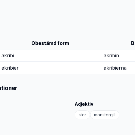
Obestämd form
B
akribi
akribin
akribier
akribierna
tioner
Adjektiv
stor
mönstergill