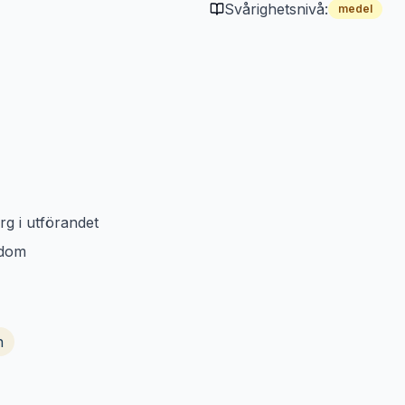
Svårighetsnivå:
medel
g i utförandet
edom
n