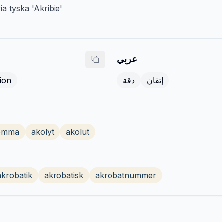
ia tyska 'Akribie'
عربي
ion
دقة
إتقان
omma
akolyt
akolut
akrobatik
akrobatisk
akrobatnummer