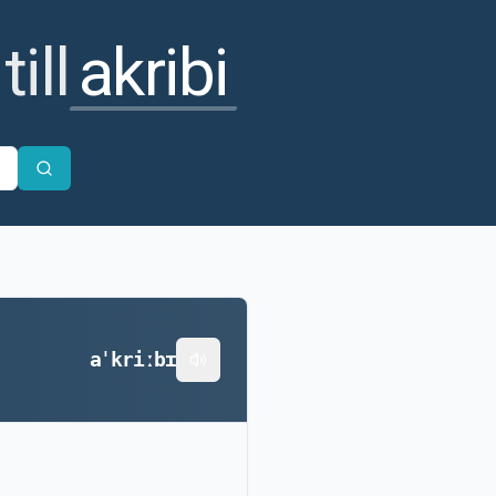
ill
akribi
aˈkriːbɪ