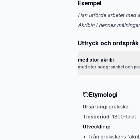
Exempel
Han utförde arbetet med st
Akribin i hennes målninga
Uttryck och ordspråk
med stor akribi
med stor noggrannhet och pr
Etymologi
Ursprung:
grekiska
Tidsperiod:
1800-talet
Utveckling:
från grekiskans 'akrib