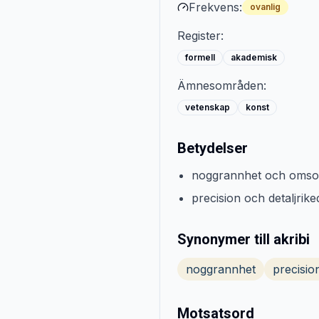
Frekvens:
ovanlig
Register:
formell
akademisk
Ämnesområden:
vetenskap
konst
Betydelser
noggrannhet och omsor
precision och detaljrik
Synonymer till akribi
noggrannhet
precisio
Motsatsord