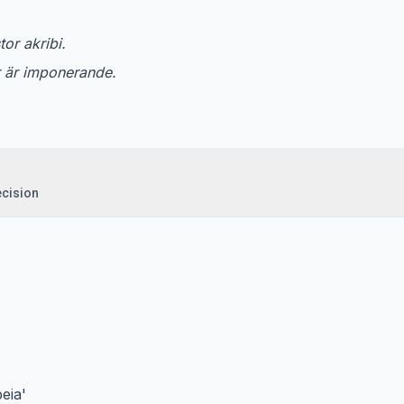
or akribi.
r är imponerande.
ecision
eia'