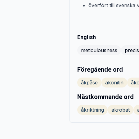
överfört till svenska v
English
meticulousness
precis
Föregående ord
åkpåse
akonitin
åk
Nästkommande ord
åkriktning
akrobat