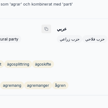
n som 'agrar' och kombinerat med 'parti'
عربي
tural party
حزب زراعي
حزب فلاحي
t
ägosplittring
ägoskifte
agremang
agremanger
ågren