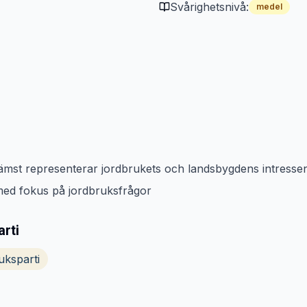
Svårighetsnivå:
medel
 främst representerar jordbrukets och landsbygdens intresse
 med fokus på jordbruksfrågor
arti
uksparti