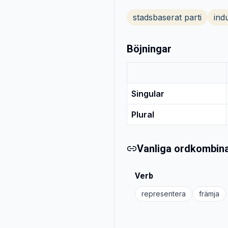
stadsbaserat parti
indu
Böjningar
Singular
Plural
Vanliga ordkombina
Verb
representera
främja