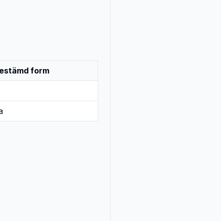
estämd form
a