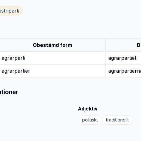
striparti
Obestämd form
B
agrarparti
agrarpartiet
agrarpartier
agrarpartiern
tioner
Adjektiv
politiskt
traditionellt