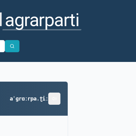
l
agrarparti
aˈɡrɑːrpaˌʈiː