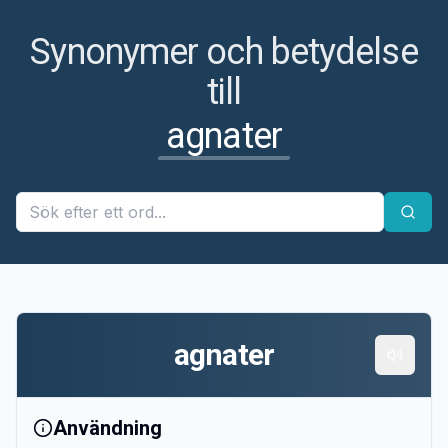
Synonymer och betydelse
till
agnater
agnater
Användning