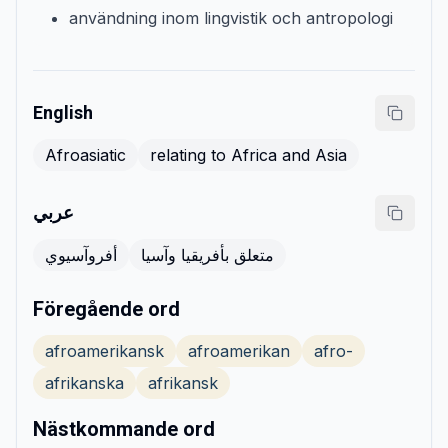
användning inom lingvistik och antropologi
English
Afroasiatic
relating to Africa and Asia
عربي
متعلق بأفريقيا وآسيا
أفروآسيوي
Föregående ord
afroamerikansk
afroamerikan
afro-
afrikanska
afrikansk
Nästkommande ord