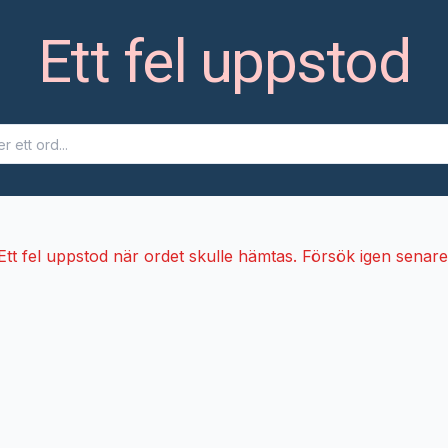
Ett fel uppstod
Ett fel uppstod när ordet skulle hämtas. Försök igen senare