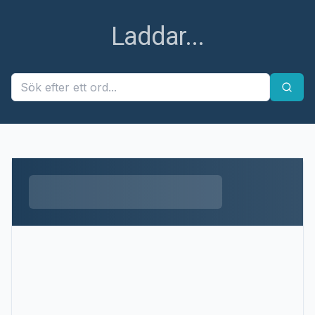
Ett fel uppstod
Ett fel uppstod när ordet skulle hämtas. Försök igen
senare.