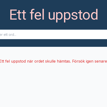
Ett fel uppstod
Ett fel uppstod när ordet skulle hämtas. Försök igen senare