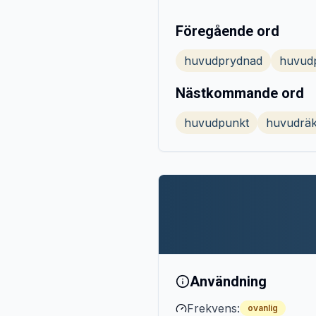
Föregående ord
huvudprydnad
huvud
Nästkommande ord
huvudpunkt
huvudräk
Användning
Frekvens:
ovanlig