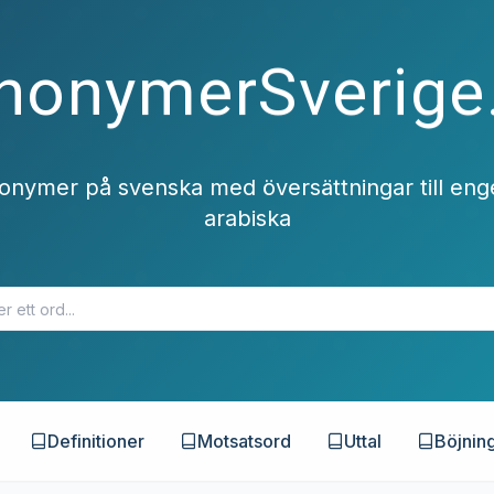
nonymerSverige
nonymer på svenska med översättningar till eng
arabiska
Definitioner
Motsatsord
Uttal
Böjnin