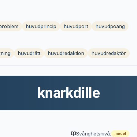
problem
huvudprincip
huvudport
huvudpoäng
ning
huvudrätt
huvudredaktion
huvudredaktör
knarkdille
Svårighetsnivå:
medel