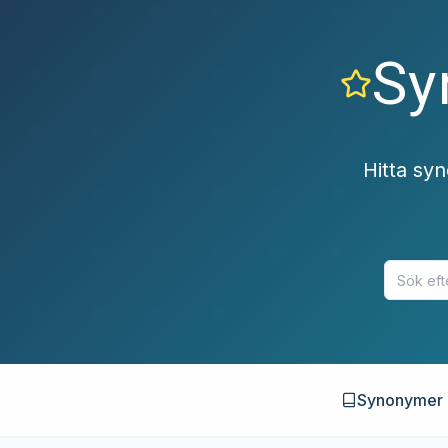
Sy
Hitta sy
Synonymer