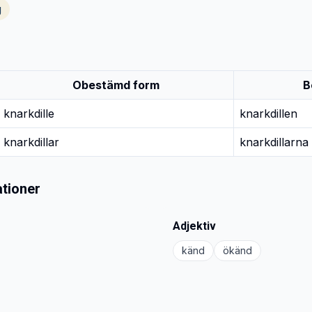
g
Obestämd form
B
knarkdille
knarkdillen
knarkdillar
knarkdillarna
tioner
Adjektiv
känd
ökänd