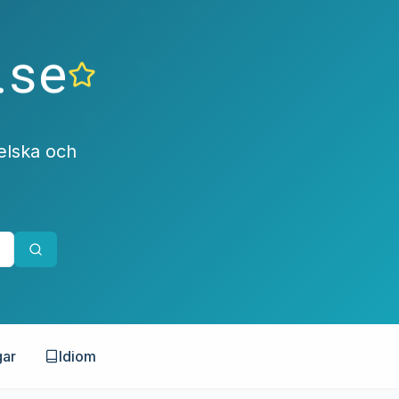
.se
elska och
gar
Idiom