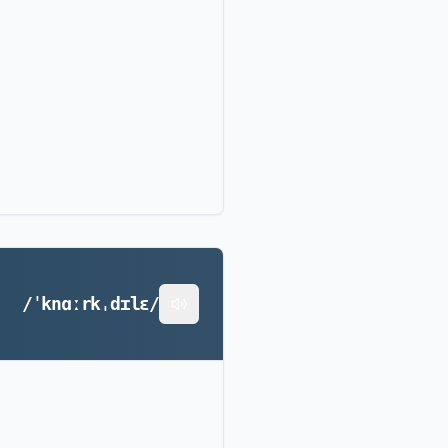
/ˈknɑːrkˌdɪlɛ/