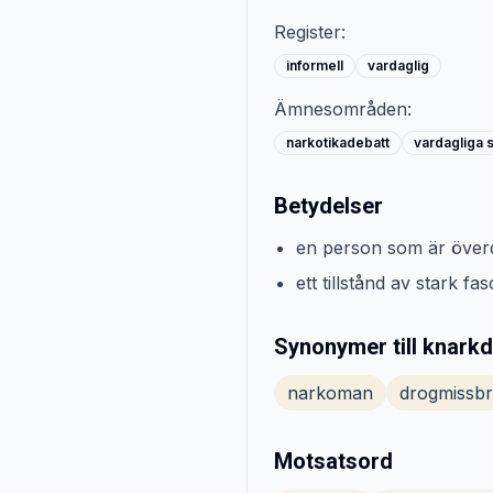
Register:
informell
vardaglig
Ämnesområden:
narkotikadebatt
vardagliga 
Betydelser
en person som är överdr
ett tillstånd av stark f
Synonymer till knarkdi
narkoman
drogmissb
Motsatsord