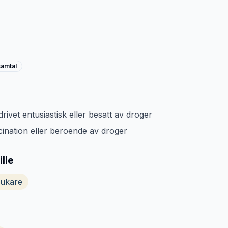
samtal
ivet entusiastisk eller besatt av droger
ascination eller beroende av droger
lle
rukare