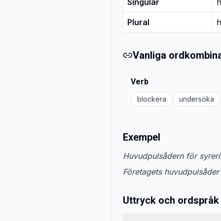
Singular
h
Plural
h
Vanliga ordkombina
Verb
blockera
undersöka
Exempel
Huvudpulsådern för syrerik
Företagets huvudpulsåder ä
Uttryck och ordspråk