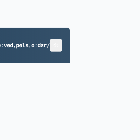
ʉːvɵdˌpɵlsˌoːdɛr/