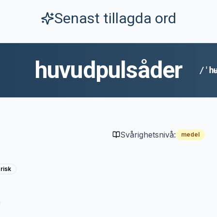
Senast tillagda ord
huvudpulsåder
/ˈh
Svårighetsnivå:
medel
risk