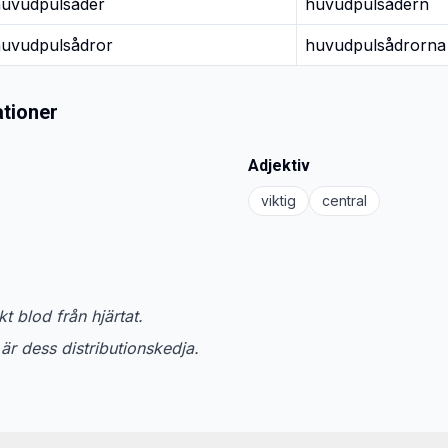
uvudpulsåder
huvudpulsådern
uvudpulsådror
huvudpulsådrorna
tioner
Adjektiv
viktig
central
t blod från hjärtat.
r dess distributionskedja.