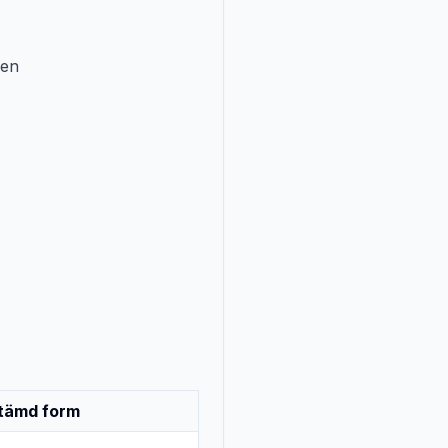
pen
tämd form