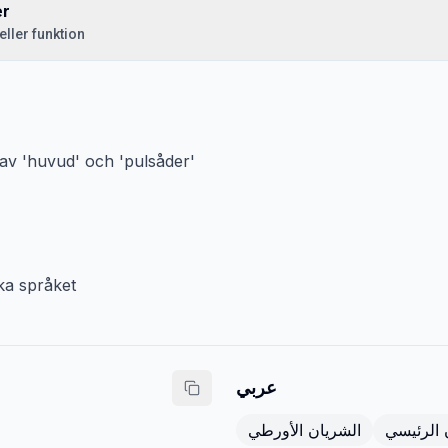
er
eller funktion
v 'huvud' och 'pulsåder'
ka språket
عربي
 الرئيسي
الشريان الأورطي