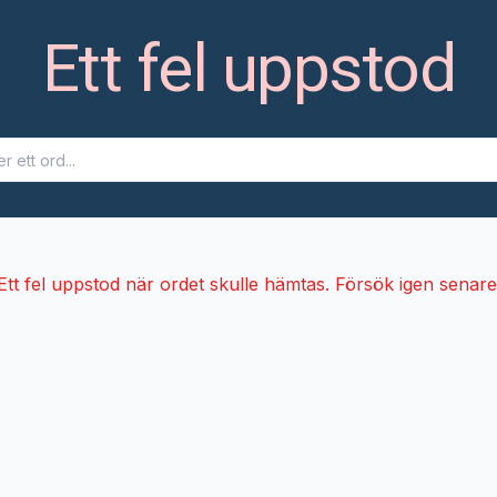
Ett fel uppstod
Ett fel uppstod när ordet skulle hämtas. Försök igen senare