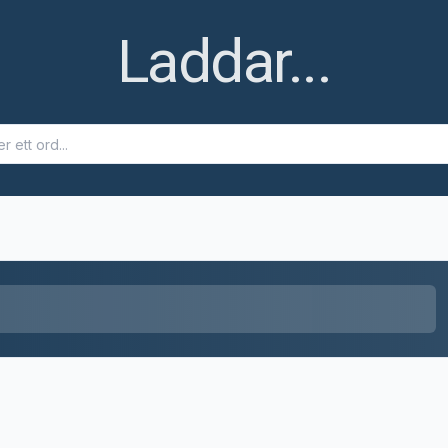
Ett fel uppstod
Ett fel uppstod när ordet skulle hämtas. Försök igen senare