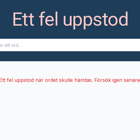
Ett fel uppstod
Ett fel uppstod när ordet skulle hämtas. Försök igen senare