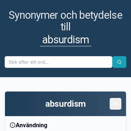
Synonymer och betydelse
till
absurdism
absurdism
Användning