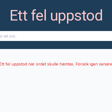
Ett fel uppstod
Ett fel uppstod när ordet skulle hämtas. Försök igen senare